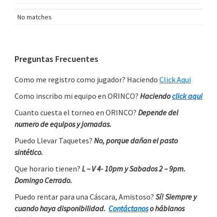
No matches
Primary
Preguntas Frecuentes
Sidebar
Como me registro como jugador? Haciendo
Click Aqui
Como inscribo mi equipo en ORINCO?
Haciendo
click aqui
Cuanto cuesta el torneo en ORINCO?
Depende del
numero de equipos y jornadas.
Puedo Llevar Taquetes?
No, porque dañan el pasto
sintético.
Que horario tienen?
L – V 4- 10pm y Sabados 2 – 9pm.
Domingo Cerrado.
Puedo rentar para una Cáscara, Amistoso?
Sí! Siempre y
cuando haya disponibilidad.
Contáctanos
o háblanos