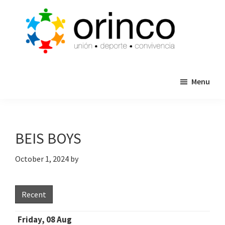
Skip
Skip
to
to
main
primary
content
sidebar
ORINCO
Ligas
FUTBOL
Menu
de
7,
Guaymas,
Futbol
Sonora
7,
Cajas
BEIS BOYS
de
Bateo
October 1, 2024
by
y
Eventos
Recent
Friday, 08 Aug