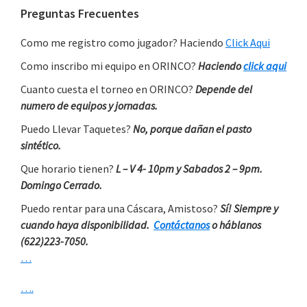
Primary
Preguntas Frecuentes
Sidebar
Como me registro como jugador? Haciendo
Click Aqui
Como inscribo mi equipo en ORINCO?
Haciendo
click aqui
Cuanto cuesta el torneo en ORINCO?
Depende del
numero de equipos y jornadas.
Puedo Llevar Taquetes?
No, porque dañan el pasto
sintético.
Que horario tienen?
L – V 4- 10pm y Sabados 2 – 9pm.
Domingo Cerrado.
Puedo rentar para una Cáscara, Amistoso?
Sí! Siempre y
cuando haya disponibilidad.
Contáctanos
o háblanos
(622)223-7050.
…
….