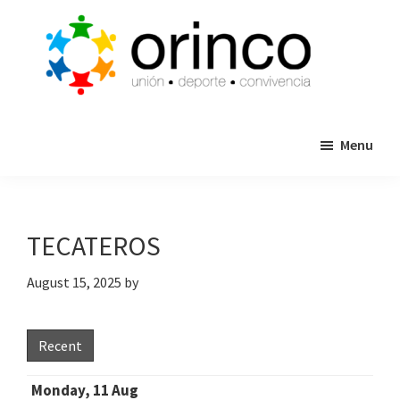
Skip
Skip
to
to
main
primary
content
sidebar
ORINCO
Ligas
FUTBOL
Menu
de
7,
Guaymas,
Futbol
Sonora
7,
Cajas
TECATEROS
de
Bateo
August 15, 2025
by
y
Eventos
Recent
Monday, 11 Aug