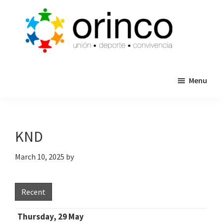
Skip
Skip
to
to
main
primary
content
sidebar
ORINCO
Ligas
FUTBOL
Menu
de
7,
Guaymas,
Futbol
Sonora
7,
Cajas
KND
de
Bateo
March 10, 2025
by
y
Eventos
Recent
Thursday, 29 May