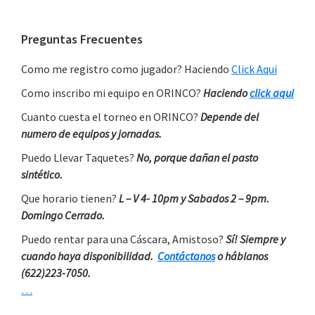
Primary
Preguntas Frecuentes
Sidebar
Como me registro como jugador? Haciendo
Click Aqui
Como inscribo mi equipo en ORINCO?
Haciendo
click aqui
Cuanto cuesta el torneo en ORINCO?
Depende del
numero de equipos y jornadas.
Puedo Llevar Taquetes?
No, porque dañan el pasto
sintético.
Que horario tienen?
L – V 4- 10pm y Sabados 2 – 9pm.
Domingo Cerrado.
Puedo rentar para una Cáscara, Amistoso?
Sí! Siempre y
cuando haya disponibilidad.
Contáctanos
o háblanos
(622)223-7050.
…