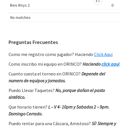
FT
Beis Boys 2
0
No matches
Primary
Preguntas Frecuentes
Sidebar
Como me registro como jugador? Haciendo
Click Aqui
Como inscribo mi equipo en ORINCO?
Haciendo
click aqui
Cuanto cuesta el torneo en ORINCO?
Depende del
numero de equipos y jornadas.
Puedo Llevar Taquetes?
No, porque dañan el pasto
sintético.
Que horario tienen?
L – V 4- 10pm y Sabados 2 – 9pm.
Domingo Cerrado.
Puedo rentar para una Cáscara, Amistoso?
Sí! Siempre y