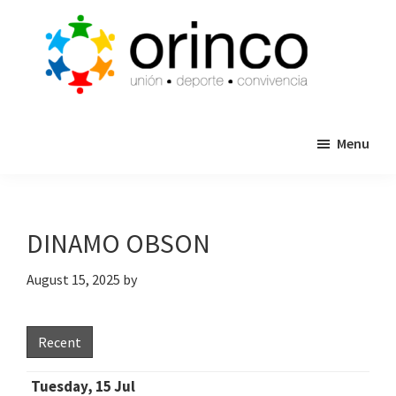
Skip
Skip
to
to
main
primary
content
sidebar
ORINCO
Ligas
FUTBOL
Menu
de
7,
Guaymas,
Futbol
Sonora
7,
Cajas
DINAMO OBSON
de
Bateo
August 15, 2025
by
y
Eventos
Recent
Tuesday, 15 Jul