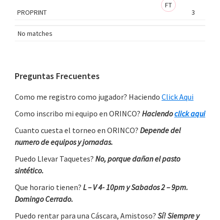
FT
PROPRINT
3
No matches
Primary
Preguntas Frecuentes
Sidebar
Como me registro como jugador? Haciendo
Click Aqui
Como inscribo mi equipo en ORINCO?
Haciendo
click aqui
Cuanto cuesta el torneo en ORINCO?
Depende del
numero de equipos y jornadas.
Puedo Llevar Taquetes?
No, porque dañan el pasto
sintético.
Que horario tienen?
L – V 4- 10pm y Sabados 2 – 9pm.
Domingo Cerrado.
Puedo rentar para una Cáscara, Amistoso?
Sí! Siempre y