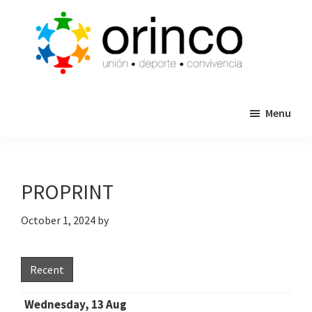
Skip
Skip
to
to
main
primary
content
sidebar
ORINCO
Ligas
FUTBOL
Menu
de
7,
Guaymas,
Futbol
Sonora
7,
Cajas
PROPRINT
de
Bateo
October 1, 2024
by
y
Eventos
Recent
Wednesday, 13 Aug