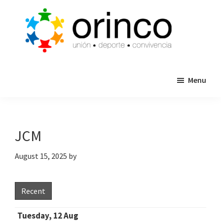
Skip
Skip
to
to
main
primary
content
sidebar
ORINCO
Ligas
FUTBOL
Menu
de
7,
Guaymas,
Futbol
Sonora
7,
Cajas
JCM
de
Bateo
August 15, 2025
by
y
Eventos
Recent
Tuesday, 12 Aug