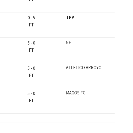
TPP
0
-
5
FT
GH
5
-
0
FT
ATLETICO ARROYO
5
-
0
FT
MAGOS FC
5
-
0
FT