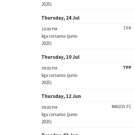
2025)
Thursday, 24 Jul
TPP
10:00 PM
liga corsarios (junio
2025)
Thursday, 10 Jul
TPP
09:00 PM
liga corsarios (junio
2025)
Thursday, 12 Jun
MAGOS FC
09:00 PM
liga corsarios (junio
2025)