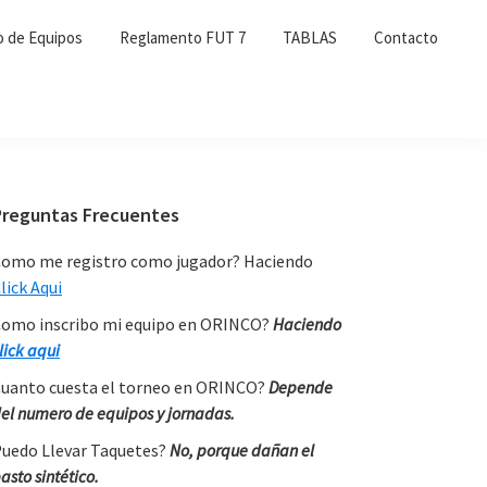
o de Equipos
Reglamento FUT 7
TABLAS
Contacto
Primary
Preguntas Frecuentes
Sidebar
omo me registro como jugador? Haciendo
lick Aqui
omo inscribo mi equipo en ORINCO?
Haciendo
lick aqui
uanto cuesta el torneo en ORINCO?
Depende
el numero de equipos y jornadas.
uedo Llevar Taquetes?
No, porque dañan el
asto sintético.