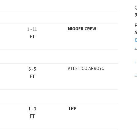
Q
9
P
NIGGER CREW
1
-
11
S
FT
C
ATLETICO ARROYO
6
-
5
..
FT
TPP
1
-
3
FT