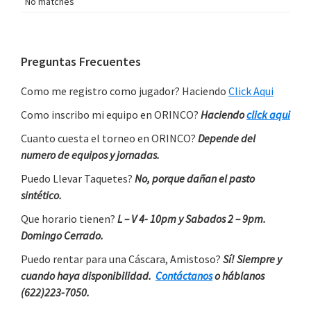
No matches
Primary
Preguntas Frecuentes
Sidebar
Como me registro como jugador? Haciendo
Click Aqui
Como inscribo mi equipo en ORINCO?
Haciendo
click aqui
Cuanto cuesta el torneo en ORINCO?
Depende del
numero de equipos y jornadas.
Puedo Llevar Taquetes?
No, porque dañan el pasto
sintético.
Que horario tienen?
L – V 4- 10pm y Sabados 2 – 9pm.
Domingo Cerrado.
Puedo rentar para una Cáscara, Amistoso?
Sí! Siempre y
cuando haya disponibilidad.
Contáctanos
o háblanos
(622)223-7050.
…