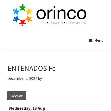
Skip
Skip
to
to
main
primary
content
sidebar
ORINCO
Ligas
FUTBOL
Menu
de
7,
Guaymas,
Futbol
Sonora
7,
Cajas
ENTENADOS Fc
de
Bateo
December 2, 2024
by
y
Eventos
Recent
Wednesday, 13 Aug