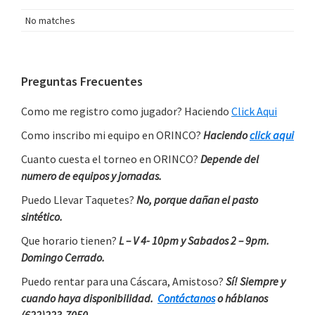
No matches
Primary
Preguntas Frecuentes
Sidebar
Como me registro como jugador? Haciendo
Click Aqui
Como inscribo mi equipo en ORINCO?
Haciendo
click aqui
Cuanto cuesta el torneo en ORINCO?
Depende del
numero de equipos y jornadas.
Puedo Llevar Taquetes?
No, porque dañan el pasto
sintético.
Que horario tienen?
L – V 4- 10pm y Sabados 2 – 9pm.
Domingo Cerrado.
Puedo rentar para una Cáscara, Amistoso?
Sí! Siempre y
cuando haya disponibilidad.
Contáctanos
o háblanos
(622)223-7050.