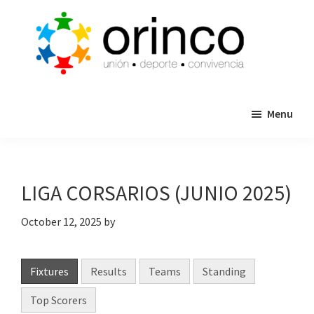
Skip
Skip
to
to
main
primary
content
sidebar
ORINCO
Ligas
FUTBOL
Menu
de
7,
Guaymas,
Futbol
Sonora
7,
Cajas
LIGA CORSARIOS (JUNIO 2025)
de
Bateo
October 12, 2025
by
y
Eventos
Fixtures
Results
Teams
Standing
Top Scorers