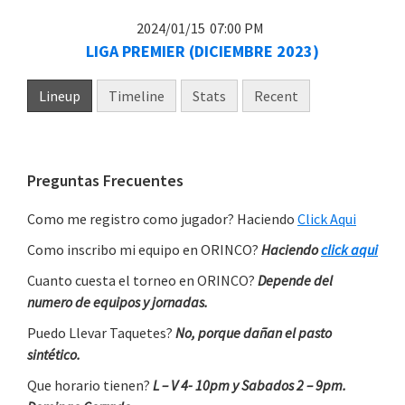
2024/01/15
07:00 PM
LIGA PREMIER (DICIEMBRE 2023)
Lineup
Timeline
Stats
Recent
Primary
Preguntas Frecuentes
Sidebar
Como me registro como jugador? Haciendo
Click Aqui
Como inscribo mi equipo en ORINCO?
Haciendo
click aqui
Cuanto cuesta el torneo en ORINCO?
Depende del
numero de equipos y jornadas.
Puedo Llevar Taquetes?
No, porque dañan el pasto
sintético.
Que horario tienen?
L – V 4- 10pm y Sabados 2 – 9pm.