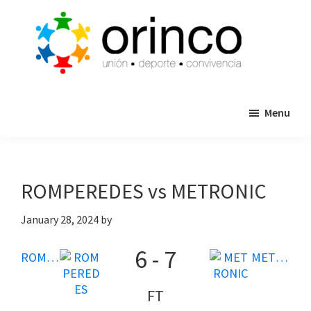
Skip
Skip
to
to
main
primary
content
sidebar
ORINCO
Ligas
FUTBOL
Menu
de
7,
Guaymas,
Futbol
Sonora
7,
Cajas
ROMPEREDES vs METRONIC
de
Bateo
January 28, 2024
by
y
6
-
7
Eventos
ROMPEREDES
METRONIC
FT