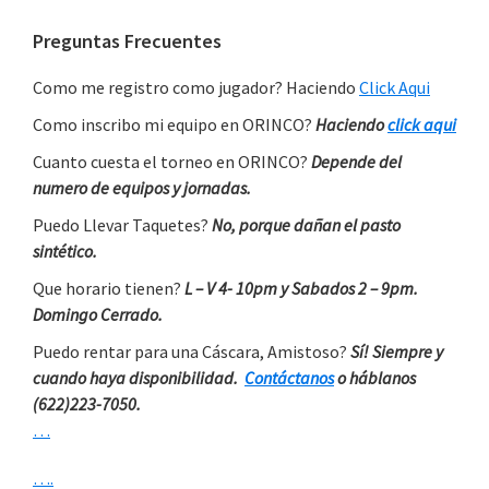
Primary
Preguntas Frecuentes
Sidebar
Como me registro como jugador? Haciendo
Click Aqui
Como inscribo mi equipo en ORINCO?
Haciendo
click aqui
Cuanto cuesta el torneo en ORINCO?
Depende del
numero de equipos y jornadas.
Puedo Llevar Taquetes?
No, porque dañan el pasto
sintético.
Que horario tienen?
L – V 4- 10pm y Sabados 2 – 9pm.
Domingo Cerrado.
Puedo rentar para una Cáscara, Amistoso?
Sí! Siempre y
cuando haya disponibilidad.
Contáctanos
o háblanos
(622)223-7050.
…
….