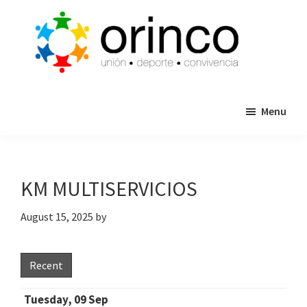
Skip
Skip
to
to
main
primary
content
sidebar
ORINCO
Ligas
FUTBOL
Menu
de
7,
Guaymas,
Futbol
Sonora
7,
Cajas
KM MULTISERVICIOS
de
Bateo
August 15, 2025
by
y
Eventos
Recent
Tuesday, 09 Sep