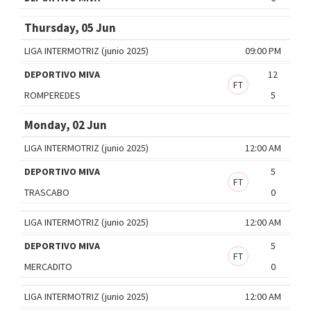
Thursday, 05 Jun
LIGA INTERMOTRIZ (junio 2025)
09:00 PM
DEPORTIVO MIVA
12
FT
ROMPEREDES
5
Monday, 02 Jun
LIGA INTERMOTRIZ (junio 2025)
12:00 AM
DEPORTIVO MIVA
5
FT
TRASCABO
0
LIGA INTERMOTRIZ (junio 2025)
12:00 AM
DEPORTIVO MIVA
5
FT
MERCADITO
0
LIGA INTERMOTRIZ (junio 2025)
12:00 AM