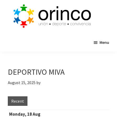
Skip
Skip
to
to
main
primary
content
sidebar
ORINCO
Ligas
FUTBOL
Menu
de
7,
Guaymas,
Futbol
Sonora
7,
Cajas
DEPORTIVO MIVA
de
Bateo
August 15, 2025
by
y
Eventos
Recent
Monday, 18 Aug