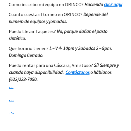
Como inscribo mi equipo en ORINCO?
Haciendo
click aqui
Cuanto cuesta el torneo en ORINCO?
Depende del
numero de equipos y jornadas.
Puedo Llevar Taquetes?
No, porque dañan el pasto
sintético.
Que horario tienen?
L – V 4- 10pm y Sabados 2 – 9pm.
Domingo Cerrado.
Puedo rentar para una Cáscara, Amistoso?
Sí! Siempre y
cuando haya disponibilidad.
Contáctanos
o háblanos
(622)223-7050.
…
….
..-..