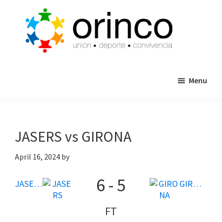
Skip
Skip
to
to
main
primary
content
sidebar
ORINCO
Ligas
FUTBOL
Menu
de
7,
Guaymas,
Futbol
Sonora
7,
Cajas
JASERS vs GIRONA
de
Bateo
April 16, 2024
by
y
6
-
5
Eventos
JASERS
GIRONA
FT