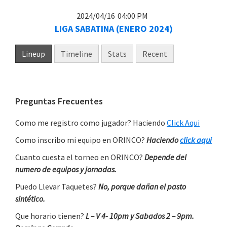
2024/04/16
04:00 PM
LIGA SABATINA (ENERO 2024)
Lineup
Timeline
Stats
Recent
Primary
Preguntas Frecuentes
Sidebar
Como me registro como jugador? Haciendo
Click Aqui
Como inscribo mi equipo en ORINCO?
Haciendo
click aqui
Cuanto cuesta el torneo en ORINCO?
Depende del
numero de equipos y jornadas.
Puedo Llevar Taquetes?
No, porque dañan el pasto
sintético.
Que horario tienen?
L – V 4- 10pm y Sabados 2 – 9pm.