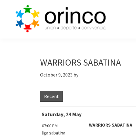
Skip
Skip
Skip
to
to
to
primary
main
primary
navigation
content
sidebar
ORINCO
Ligas
FUTBOL
de
7,
Guaymas,
Futbol
WARRIORS SABATINA
Sonora
7,
October 9, 2023
by
Cajas
de
Bateo
Recent
y
Eventos
Saturday, 24 May
WARRIORS SABATINA
07:00 PM
liga sabatina