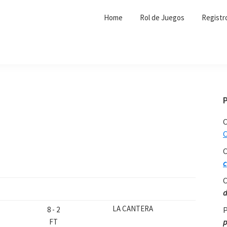
Home
Rol de Juegos
Registr
C
C
C
c
C
d
LA CANTERA
8
-
2
P
FT
p