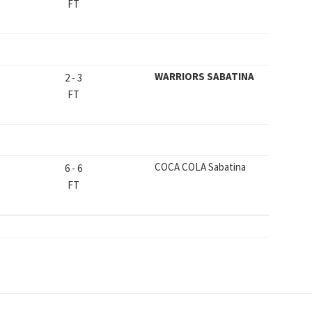
FT
WARRIORS SABATINA
2
-
3
FT
COCA COLA Sabatina
6
-
6
FT