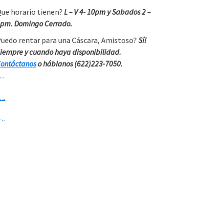
ue horario tienen?
L – V 4- 10pm y Sabados 2 –
pm. Domingo Cerrado.
uedo rentar para una Cáscara, Amistoso?
Sí!
iempre y cuando haya disponibilidad.
ontáctanos
o háblanos (622)223-7050.
…
….
-..