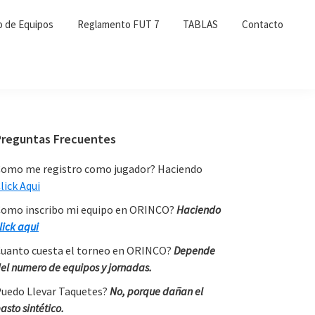
o de Equipos
Reglamento FUT 7
TABLAS
Contacto
Primary
Preguntas Frecuentes
Sidebar
omo me registro como jugador? Haciendo
lick Aqui
omo inscribo mi equipo en ORINCO?
Haciendo
lick aqui
uanto cuesta el torneo en ORINCO?
Depende
el numero de equipos y jornadas.
uedo Llevar Taquetes?
No, porque dañan el
asto sintético.