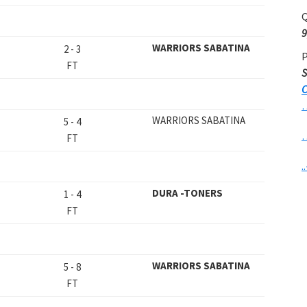
Q
9
WARRIORS SABATINA
2
-
3
P
FT
S
C
WARRIORS SABATINA
5
-
4
FT
..
DURA -TONERS
1
-
4
FT
WARRIORS SABATINA
5
-
8
FT