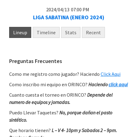
2024/04/13
07:00 PM
LIGA SABATINA (ENERO 2024)
Lineup
Timeline
Stats
Recent
Primary
Preguntas Frecuentes
Sidebar
Como me registro como jugador? Haciendo
Click Aqui
Como inscribo mi equipo en ORINCO?
Haciendo
click aqui
Cuanto cuesta el torneo en ORINCO?
Depende del
numero de equipos y jornadas.
Puedo Llevar Taquetes?
No, porque dañan el pasto
sintético.
Que horario tienen?
L – V 4- 10pm y Sabados 2 – 9pm.