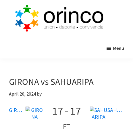
Skip
Skip
to
to
main
primary
content
sidebar
ORINCO
Ligas
FUTBOL
Menu
de
7,
Guaymas,
Futbol
Sonora
7,
Cajas
GIRONA vs SAHUARIPA
de
Bateo
April 20, 2024
by
y
17
-
17
Eventos
GIRONA
SAHUARIPA
FT