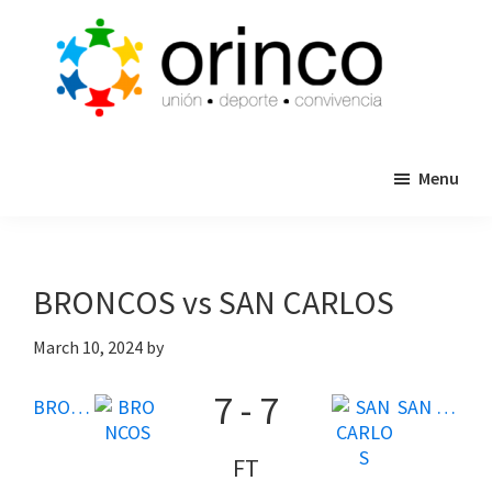
Skip
Skip
to
to
main
primary
content
sidebar
ORINCO
Ligas
FUTBOL
Menu
de
7,
Guaymas,
Futbol
Sonora
7,
Cajas
BRONCOS vs SAN CARLOS
de
Bateo
March 10, 2024
by
y
7
-
7
Eventos
BRONCOS
SAN CARLOS
FT