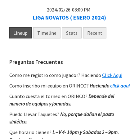
2024/02/26
08:00 PM
LIGA NOVATOS ( ENERO 2024)
Lineup
Timeline
Stats
Recent
Primary
Preguntas Frecuentes
Sidebar
Como me registro como jugador? Haciendo
Click Aqui
Como inscribo mi equipo en ORINCO?
Haciendo
click aqui
Cuanto cuesta el torneo en ORINCO?
Depende del
numero de equipos y jornadas.
Puedo Llevar Taquetes?
No, porque dañan el pasto
sintético.
Que horario tienen?
L – V 4- 10pm y Sabados 2 – 9pm.