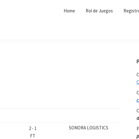
Home
Rol de Juegos
Registr
C
C
C
c
C
d
SONORA LOGISTICS
2
-
1
P
FT
p