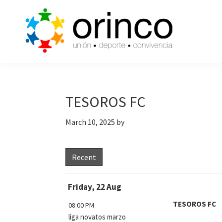
Skip
Skip
Skip
to
to
to
primary
main
primary
navigation
content
sidebar
ORINCO
Ligas
FUTBOL
de
7,
Guaymas,
Futbol
TESOROS FC
Sonora
7,
March 10, 2025
by
Cajas
de
Bateo
Recent
y
Eventos
Friday, 22 Aug
TESOROS FC
08:00 PM
liga novatos marzo