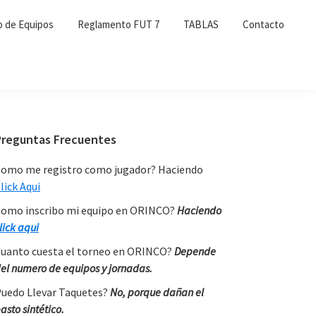
o de Equipos
Reglamento FUT 7
TABLAS
Contacto
Primary
Preguntas Frecuentes
Sidebar
omo me registro como jugador? Haciendo
lick Aqui
omo inscribo mi equipo en ORINCO?
Haciendo
lick aqui
uanto cuesta el torneo en ORINCO?
Depende
el numero de equipos y jornadas.
uedo Llevar Taquetes?
No, porque dañan el
asto sintético.