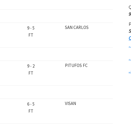
Q
9
P
SAN CARLOS
9
-
5
S
FT
C
PITUFOS FC
9
-
2
..
FT
VISAN
6
-
5
FT