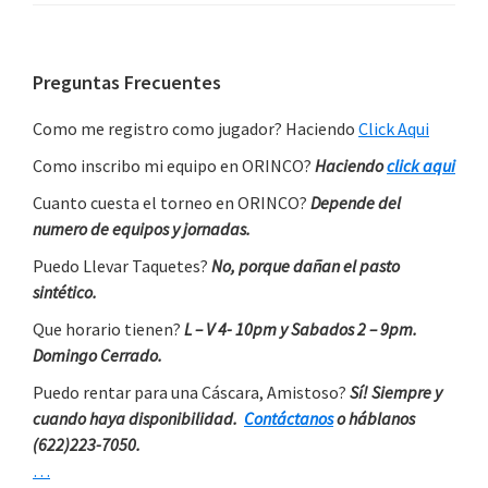
Primary
Preguntas Frecuentes
Sidebar
Como me registro como jugador? Haciendo
Click Aqui
Como inscribo mi equipo en ORINCO?
Haciendo
click aqui
Cuanto cuesta el torneo en ORINCO?
Depende del
numero de equipos y jornadas.
Puedo Llevar Taquetes?
No, porque dañan el pasto
sintético.
Que horario tienen?
L – V 4- 10pm y Sabados 2 – 9pm.
Domingo Cerrado.
Puedo rentar para una Cáscara, Amistoso?
Sí! Siempre y
cuando haya disponibilidad.
Contáctanos
o háblanos
(622)223-7050.
…