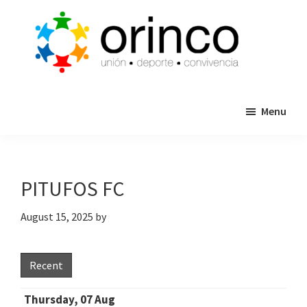
Skip
Skip
to
to
main
primary
content
sidebar
ORINCO
Ligas
FUTBOL
Menu
de
7,
Guaymas,
Futbol
Sonora
7,
Cajas
PITUFOS FC
de
Bateo
August 15, 2025
by
y
Eventos
Recent
Thursday, 07 Aug