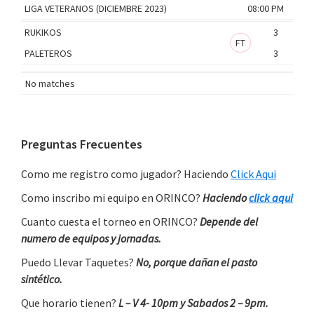
LIGA VETERANOS (DICIEMBRE 2023)
08:00 PM
RUKIKOS
3
FT
PALETEROS
3
No matches
Primary
Preguntas Frecuentes
Sidebar
Como me registro como jugador? Haciendo
Click Aqui
Como inscribo mi equipo en ORINCO?
Haciendo
click aqui
Cuanto cuesta el torneo en ORINCO?
Depende del
numero de equipos y jornadas.
Puedo Llevar Taquetes?
No, porque dañan el pasto
sintético.
Que horario tienen?
L – V 4- 10pm y Sabados 2 – 9pm.