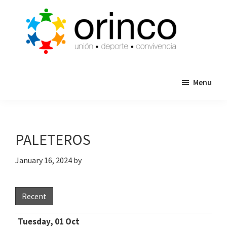
Skip
Skip
to
to
main
primary
content
sidebar
ORINCO
Ligas
FUTBOL
Menu
de
7,
Guaymas,
Futbol
Sonora
7,
Cajas
PALETEROS
de
Bateo
January 16, 2024
by
y
Eventos
Recent
Tuesday, 01 Oct