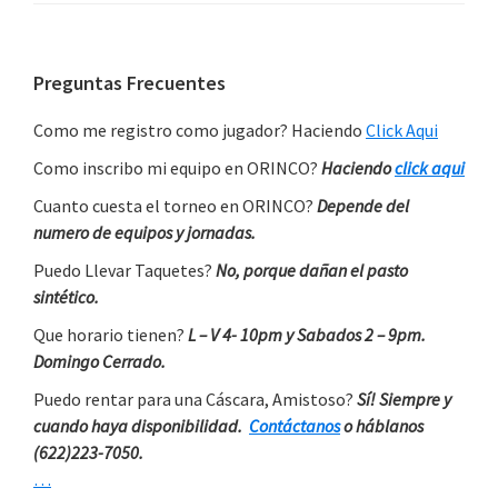
Primary
Preguntas Frecuentes
Sidebar
Como me registro como jugador? Haciendo
Click Aqui
Como inscribo mi equipo en ORINCO?
Haciendo
click aqui
Cuanto cuesta el torneo en ORINCO?
Depende del
numero de equipos y jornadas.
Puedo Llevar Taquetes?
No, porque dañan el pasto
sintético.
Que horario tienen?
L – V 4- 10pm y Sabados 2 – 9pm.
Domingo Cerrado.
Puedo rentar para una Cáscara, Amistoso?
Sí! Siempre y
cuando haya disponibilidad.
Contáctanos
o háblanos
(622)223-7050.
…