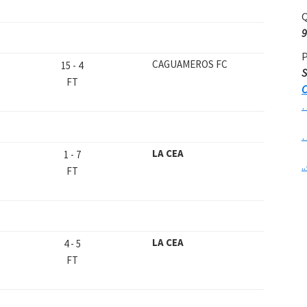
Q
9
P
CAGUAMEROS FC
15
-
4
S
FT
C
LA CEA
1
-
7
..
FT
LA CEA
4
-
5
FT