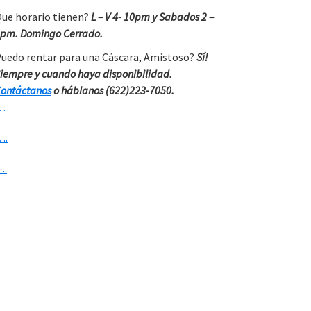
ue horario tienen?
L – V 4- 10pm y Sabados 2 –
pm. Domingo Cerrado.
uedo rentar para una Cáscara, Amistoso?
Sí!
iempre y cuando haya disponibilidad.
ontáctanos
o háblanos (622)223-7050.
…
….
-..