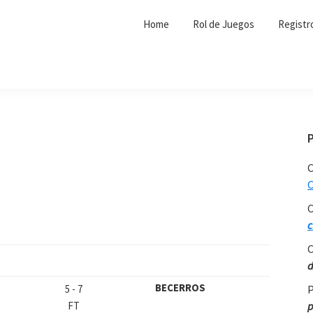
Home
Rol de Juegos
Registr
C
C
C
c
C
d
BECERROS
5
-
7
P
FT
p