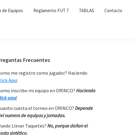
o de Equipos
Reglamento FUT 7
TABLAS
Contacto
Primary
Preguntas Frecuentes
Sidebar
omo me registro como jugador? Haciendo
lick Aqui
omo inscribo mi equipo en ORINCO?
Haciendo
lick aqui
uanto cuesta el torneo en ORINCO?
Depende
el numero de equipos y jornadas.
uedo Llevar Taquetes?
No, porque dañan el
asto sintético.