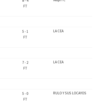
8
-
4
FT
LA CEA
5
-
1
FT
LA CEA
7
-
2
FT
RULO Y SUS LOCAYOS
5
-
0
FT