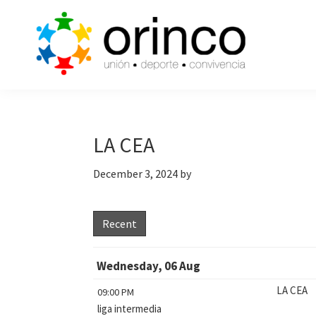
Skip
Skip
Skip
to
to
to
primary
main
primary
navigation
content
sidebar
ORINCO
Ligas
FUTBOL
de
7,
Guaymas,
Futbol
LA CEA
Sonora
7,
December 3, 2024
by
Cajas
de
Bateo
Recent
y
Eventos
Wednesday, 06 Aug
LA CEA
09:00 PM
liga intermedia