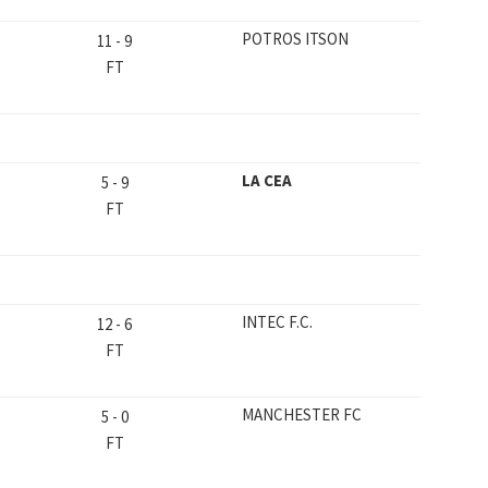
POTROS ITSON
11
-
9
FT
LA CEA
5
-
9
FT
INTEC F.C.
12
-
6
FT
MANCHESTER FC
5
-
0
FT