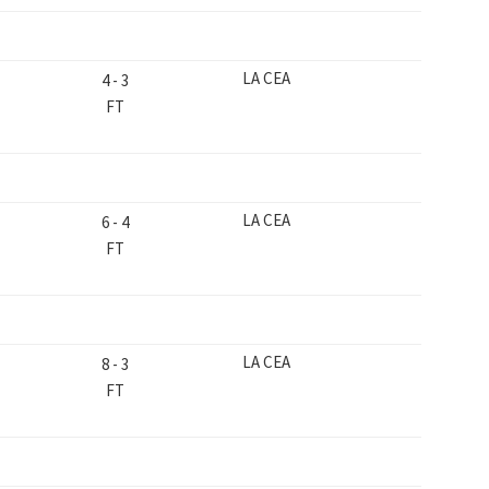
LA CEA
4
-
3
FT
LA CEA
6
-
4
FT
LA CEA
8
-
3
FT