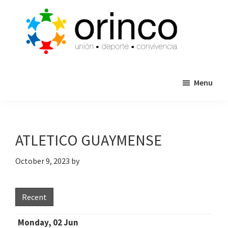
Skip
Skip
to
to
main
primary
content
sidebar
ORINCO
Ligas
FUTBOL
Menu
de
7,
Guaymas,
Futbol
Sonora
7,
Cajas
ATLETICO GUAYMENSE
de
Bateo
October 9, 2023
by
y
Eventos
Recent
Monday, 02 Jun