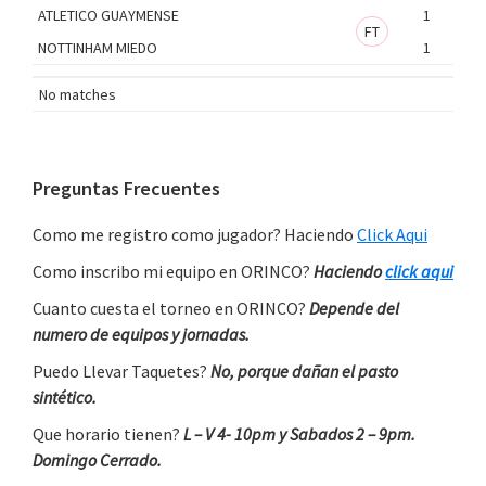
ATLETICO GUAYMENSE
1
FT
NOTTINHAM MIEDO
1
No matches
Primary
Preguntas Frecuentes
Sidebar
Como me registro como jugador? Haciendo
Click Aqui
Como inscribo mi equipo en ORINCO?
Haciendo
click aqui
Cuanto cuesta el torneo en ORINCO?
Depende del
numero de equipos y jornadas.
Puedo Llevar Taquetes?
No, porque dañan el pasto
sintético.
Que horario tienen?
L – V 4- 10pm y Sabados 2 – 9pm.
Domingo Cerrado.