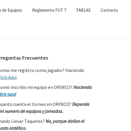
o de Equipos
Reglamento FUT 7
TABLAS
Contacto
Primary
Preguntas Frecuentes
Sidebar
omo me registro como jugador? Haciendo
lick Aqui
omo inscribo mi equipo en ORINCO?
Haciendo
lick aqui
uanto cuesta el torneo en ORINCO?
Depende
el numero de equipos y jornadas.
uedo Llevar Taquetes?
No, porque dañan el
asto sintético.