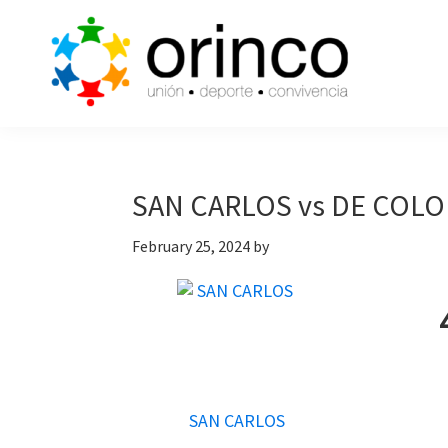
Skip
Skip
Skip
to
to
to
primary
main
primary
navigation
content
sidebar
ORINCO
Ligas
FUTBOL
de
7,
Guaymas,
Futbol
SAN CARLOS vs DE COLO
Sonora
7,
February 25, 2024
by
Cajas
de
Bateo
y
Eventos
SAN CARLOS