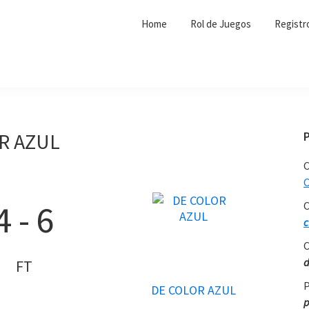
Home
Rol de Juegos
Registr
R AZUL
C
C
4
-
6
C
c
C
d
FT
P
DE COLOR AZUL
p