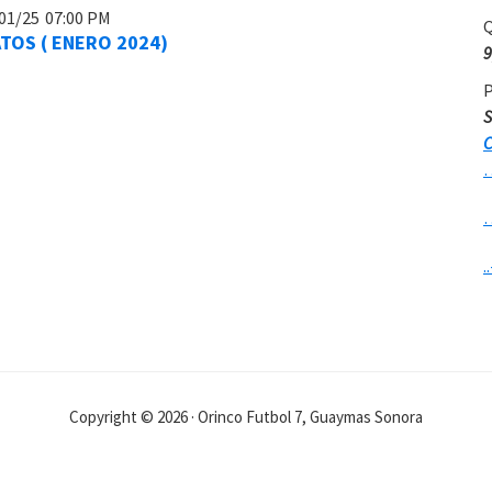
01/25
07:00 PM
Q
TOS ( ENERO 2024)
9
P
S
C
..
Copyright © 2026 · Orinco Futbol 7, Guaymas Sonora