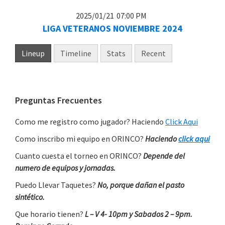
2025/01/21
07:00 PM
LIGA VETERANOS NOVIEMBRE 2024
Lineup
Timeline
Stats
Recent
Primary
Preguntas Frecuentes
Sidebar
Como me registro como jugador? Haciendo
Click Aqui
Como inscribo mi equipo en ORINCO?
Haciendo
click aqui
Cuanto cuesta el torneo en ORINCO?
Depende del
numero de equipos y jornadas.
Puedo Llevar Taquetes?
No, porque dañan el pasto
sintético.
Que horario tienen?
L – V 4- 10pm y Sabados 2 – 9pm.