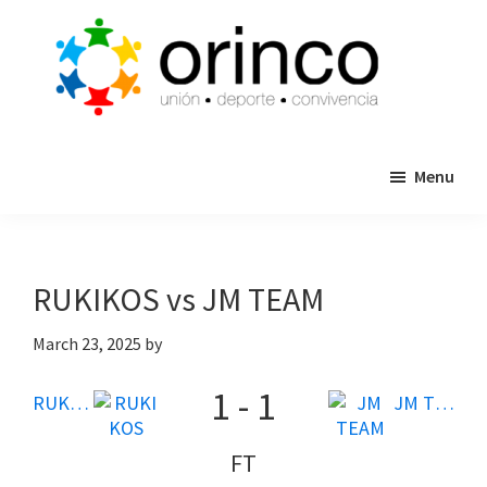
Skip
Skip
to
to
main
primary
content
sidebar
ORINCO
Ligas
FUTBOL
Menu
de
7,
Guaymas,
Futbol
Sonora
7,
Cajas
RUKIKOS vs JM TEAM
de
Bateo
March 23, 2025
by
y
1
-
1
Eventos
RUKIKOS
JM TEAM
FT