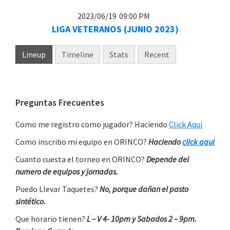
2023/06/19
09:00 PM
LIGA VETERANOS (JUNIO 2023)
Lineup
Timeline
Stats
Recent
Primary
Preguntas Frecuentes
Sidebar
Como me registro como jugador? Haciendo
Click Aqui
Como inscribo mi equipo en ORINCO?
Haciendo
click aqui
Cuanto cuesta el torneo en ORINCO?
Depende del
numero de equipos y jornadas.
Puedo Llevar Taquetes?
No, porque dañan el pasto
sintético.
Que horario tienen?
L – V 4- 10pm y Sabados 2 – 9pm.