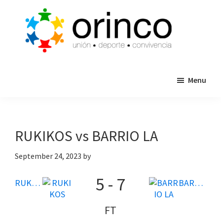
Skip
Skip
to
to
main
primary
content
sidebar
ORINCO
Ligas
FUTBOL
Menu
de
7,
Guaymas,
Futbol
Sonora
7,
Cajas
RUKIKOS vs BARRIO LA
de
Bateo
September 24, 2023
by
y
5
-
7
Eventos
RUKIKOS
BARRIO LA
FT