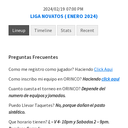
2024/02/19
07:00 PM
LIGA NOVATOS ( ENERO 2024)
Lineup
Timeline
Stats
Recent
Primary
Preguntas Frecuentes
Sidebar
Como me registro como jugador? Haciendo
Click Aqui
Como inscribo mi equipo en ORINCO?
Haciendo
click aqui
Cuanto cuesta el torneo en ORINCO?
Depende del
numero de equipos y jornadas.
Puedo Llevar Taquetes?
No, porque dañan el pasto
sintético.
Que horario tienen?
L – V 4- 10pm y Sabados 2 – 9pm.