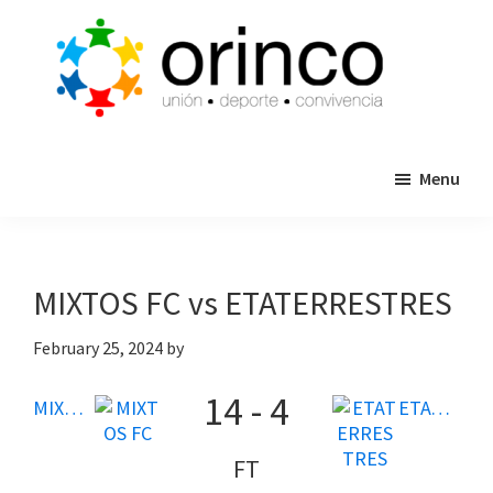
Skip
Skip
to
to
main
primary
content
sidebar
ORINCO
Ligas
FUTBOL
Menu
de
7,
Guaymas,
Futbol
Sonora
7,
Cajas
MIXTOS FC vs ETATERRESTRES
de
Bateo
February 25, 2024
by
y
14
-
4
Eventos
MIXTOS FC
ETATERRESTRES
FT