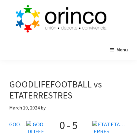
Skip
Skip
to
to
main
primary
content
sidebar
ORINCO
Ligas
FUTBOL
Menu
de
7,
Guaymas,
Futbol
Sonora
7,
Cajas
GOODLIFEFOOTBALL vs
de
ETATERRESTRES
Bateo
y
March 10, 2024
by
Eventos
0
-
5
GOODLIFEFOOTBALL
ETATERRESTRES