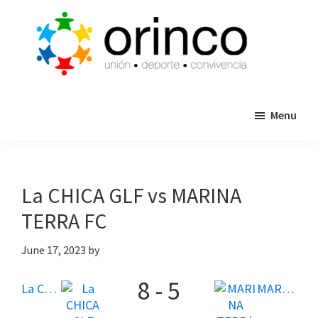
Skip
Skip
to
to
main
primary
content
sidebar
ORINCO
Ligas
FUTBOL
Menu
de
7,
Guaymas,
Futbol
Sonora
7,
Cajas
La CHICA GLF vs MARINA
de
TERRA FC
Bateo
y
June 17, 2023
by
Eventos
8
-
5
La CHICA GLF
MARINA TERRA FC