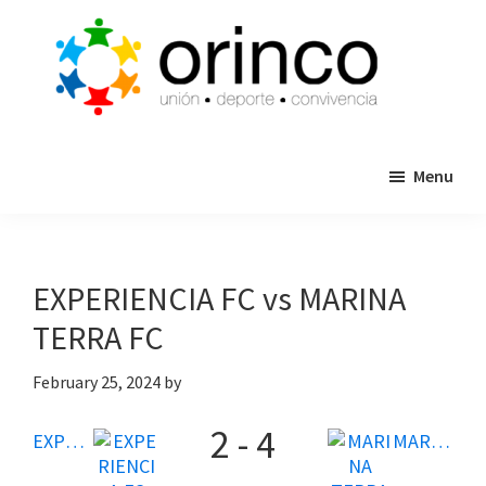
Skip
Skip
to
to
main
primary
content
sidebar
ORINCO
Ligas
FUTBOL
Menu
de
7,
Guaymas,
Futbol
Sonora
7,
Cajas
EXPERIENCIA FC vs MARINA
de
TERRA FC
Bateo
y
February 25, 2024
by
Eventos
2
-
4
EXPERIENCIA FC
MARINA TERRA FC