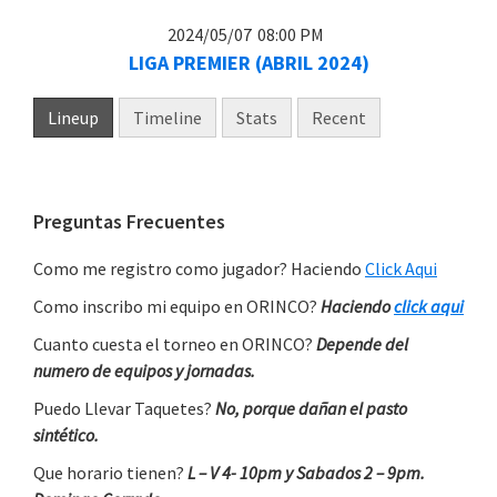
2024/05/07
08:00 PM
LIGA PREMIER (ABRIL 2024)
Lineup
Timeline
Stats
Recent
Primary
Preguntas Frecuentes
Sidebar
Como me registro como jugador? Haciendo
Click Aqui
Como inscribo mi equipo en ORINCO?
Haciendo
click aqui
Cuanto cuesta el torneo en ORINCO?
Depende del
numero de equipos y jornadas.
Puedo Llevar Taquetes?
No, porque dañan el pasto
sintético.
Que horario tienen?
L – V 4- 10pm y Sabados 2 – 9pm.