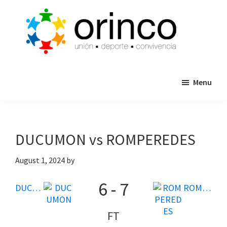
Skip
Skip
to
to
main
primary
content
sidebar
ORINCO
Ligas
FUTBOL
Menu
de
7,
Guaymas,
Futbol
Sonora
7,
Cajas
DUCUMON vs ROMPEREDES
de
Bateo
August 1, 2024
by
y
6
-
7
Eventos
DUCUMON
ROMPEREDES
FT