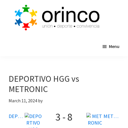
Skip
Skip
to
to
main
primary
content
sidebar
ORINCO
Ligas
FUTBOL
Menu
de
7,
Guaymas,
Futbol
Sonora
7,
Cajas
DEPORTIVO HGG vs
de
METRONIC
Bateo
y
March 11, 2024
by
Eventos
3
-
8
DEPORTIVO HGG
METRONIC