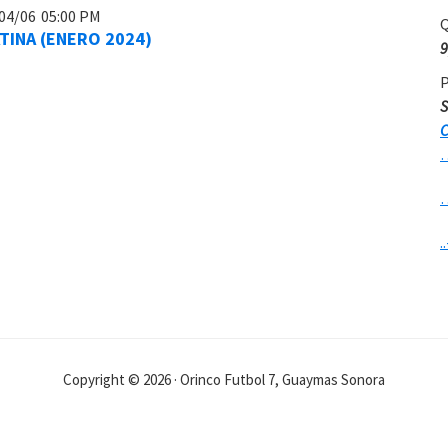
04/06
05:00 PM
Q
TINA (ENERO 2024)
9
P
S
C
..
Copyright © 2026 · Orinco Futbol 7, Guaymas Sonora