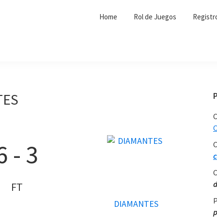
Home
Rol de Juegos
Registr
TES
C
C
6
-
3
C
c
C
d
FT
P
DIAMANTES
p