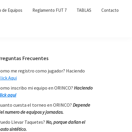
o de Equipos
Reglamento FUT 7
TABLAS
Contacto
Primary
Preguntas Frecuentes
Sidebar
omo me registro como jugador? Haciendo
lick Aqui
omo inscribo mi equipo en ORINCO?
Haciendo
lick aqui
uanto cuesta el torneo en ORINCO?
Depende
el numero de equipos y jornadas.
uedo Llevar Taquetes?
No, porque dañan el
asto sintético.