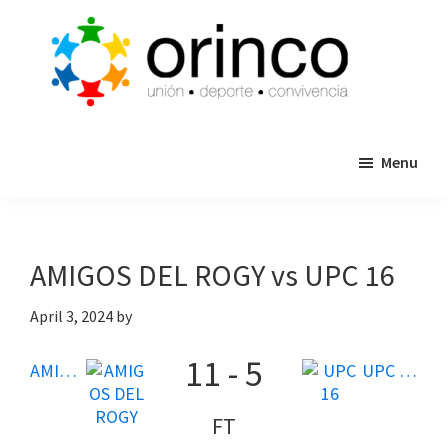
Skip
Skip
to
to
main
primary
content
sidebar
ORINCO
Ligas
FUTBOL
Menu
de
7,
Guaymas,
Futbol
Sonora
7,
Cajas
AMIGOS DEL ROGY vs UPC 16
de
Bateo
April 3, 2024
by
y
11
-
5
Eventos
AMIGOS DEL ROGY
UPC 16
FT