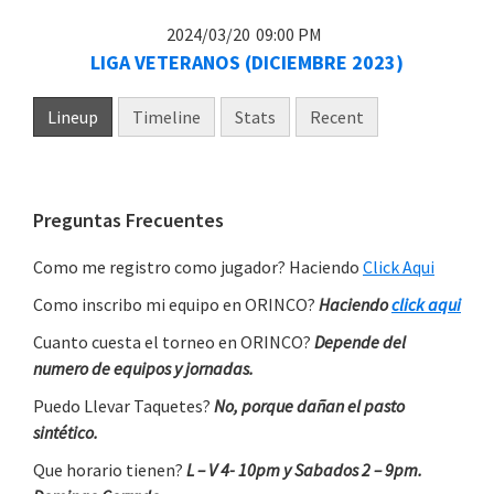
2024/03/20
09:00 PM
LIGA VETERANOS (DICIEMBRE 2023)
Lineup
Timeline
Stats
Recent
Primary
Preguntas Frecuentes
Sidebar
Como me registro como jugador? Haciendo
Click Aqui
Como inscribo mi equipo en ORINCO?
Haciendo
click aqui
Cuanto cuesta el torneo en ORINCO?
Depende del
numero de equipos y jornadas.
Puedo Llevar Taquetes?
No, porque dañan el pasto
sintético.
Que horario tienen?
L – V 4- 10pm y Sabados 2 – 9pm.