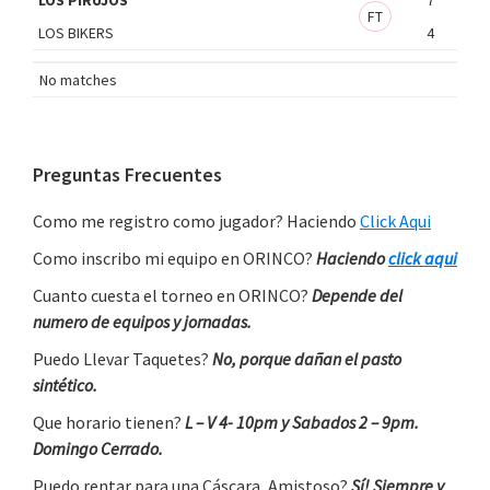
FT
LOS BIKERS
4
No matches
Primary
Preguntas Frecuentes
Sidebar
Como me registro como jugador? Haciendo
Click Aqui
Como inscribo mi equipo en ORINCO?
Haciendo
click aqui
Cuanto cuesta el torneo en ORINCO?
Depende del
numero de equipos y jornadas.
Puedo Llevar Taquetes?
No, porque dañan el pasto
sintético.
Que horario tienen?
L – V 4- 10pm y Sabados 2 – 9pm.
Domingo Cerrado.
Puedo rentar para una Cáscara, Amistoso?
Sí! Siempre y