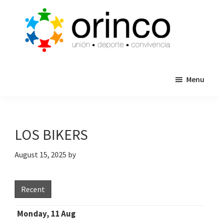
Skip
Skip
to
to
main
primary
content
sidebar
ORINCO
Ligas
FUTBOL
Menu
de
7,
Guaymas,
Futbol
Sonora
7,
Cajas
LOS BIKERS
de
Bateo
August 15, 2025
by
y
Eventos
Recent
Monday, 11 Aug