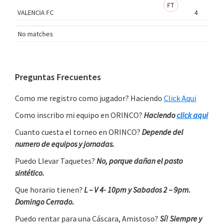
FT
VALENCIA FC
4
No matches
Primary
Preguntas Frecuentes
Sidebar
Como me registro como jugador? Haciendo
Click Aqui
Como inscribo mi equipo en ORINCO?
Haciendo
click aqui
Cuanto cuesta el torneo en ORINCO?
Depende del
numero de equipos y jornadas.
Puedo Llevar Taquetes?
No, porque dañan el pasto
sintético.
Que horario tienen?
L – V 4- 10pm y Sabados 2 – 9pm.
Domingo Cerrado.
Puedo rentar para una Cáscara, Amistoso?
Sí! Siempre y