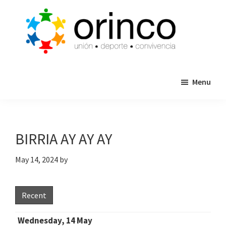
Skip
Skip
to
to
main
primary
content
sidebar
ORINCO
Ligas
FUTBOL
Menu
de
7,
Guaymas,
Futbol
Sonora
7,
Cajas
BIRRIA AY AY AY
de
Bateo
May 14, 2024
by
y
Eventos
Recent
Wednesday, 14 May