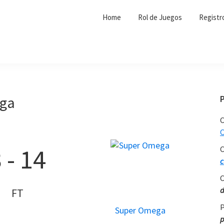
Home
Rol de Juegos
Registr
ga
C
C
3
-
14
C
c
C
d
FT
P
Super Omega
p