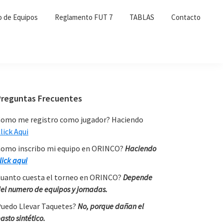
o de Equipos
Reglamento FUT 7
TABLAS
Contacto
Primary
Preguntas Frecuentes
Sidebar
omo me registro como jugador? Haciendo
lick Aqui
omo inscribo mi equipo en ORINCO?
Haciendo
lick aqui
uanto cuesta el torneo en ORINCO?
Depende
el numero de equipos y jornadas.
uedo Llevar Taquetes?
No, porque dañan el
asto sintético.