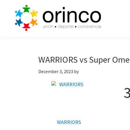
Skip
Skip
Skip
to
to
to
primary
main
primary
navigation
content
sidebar
ORINCO
Ligas
FUTBOL
de
7,
Guaymas,
Futbol
WARRIORS vs Super Ome
Sonora
7,
December 3, 2023
by
Cajas
de
Bateo
y
Eventos
WARRIORS