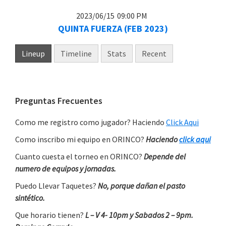
2023/06/15
09:00 PM
QUINTA FUERZA (FEB 2023)
Lineup
Timeline
Stats
Recent
Primary
Preguntas Frecuentes
Sidebar
Como me registro como jugador? Haciendo
Click Aqui
Como inscribo mi equipo en ORINCO?
Haciendo
click aqui
Cuanto cuesta el torneo en ORINCO?
Depende del
numero de equipos y jornadas.
Puedo Llevar Taquetes?
No, porque dañan el pasto
sintético.
Que horario tienen?
L – V 4- 10pm y Sabados 2 – 9pm.