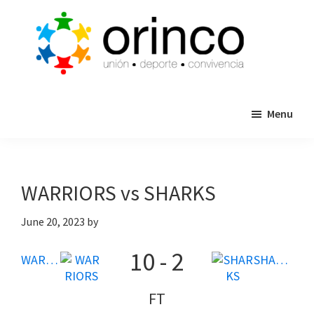
Skip
Skip
to
to
main
primary
content
sidebar
ORINCO
Ligas
FUTBOL
Menu
de
7,
Guaymas,
Futbol
Sonora
7,
Cajas
WARRIORS vs SHARKS
de
Bateo
June 20, 2023
by
y
10
-
2
Eventos
WARRIORS
SHARKS
FT