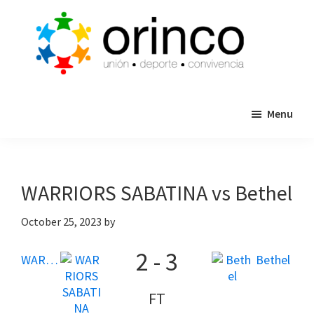
Skip
Skip
to
to
main
primary
content
sidebar
ORINCO
Ligas
FUTBOL
Menu
de
7,
Guaymas,
Futbol
Sonora
7,
Cajas
WARRIORS SABATINA vs Bethel
de
Bateo
October 25, 2023
by
y
2
-
3
Eventos
WARRIORS SABATINA
Bethel
FT