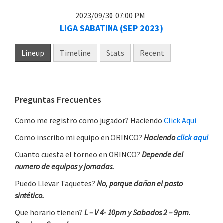
2023/09/30
07:00 PM
LIGA SABATINA (SEP 2023)
Lineup
Timeline
Stats
Recent
Primary
Preguntas Frecuentes
Sidebar
Como me registro como jugador? Haciendo
Click Aqui
Como inscribo mi equipo en ORINCO?
Haciendo
click aqui
Cuanto cuesta el torneo en ORINCO?
Depende del
numero de equipos y jornadas.
Puedo Llevar Taquetes?
No, porque dañan el pasto
sintético.
Que horario tienen?
L – V 4- 10pm y Sabados 2 – 9pm.