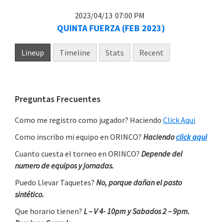
2023/04/13
07:00 PM
QUINTA FUERZA (FEB 2023)
Lineup
Timeline
Stats
Recent
Primary
Preguntas Frecuentes
Sidebar
Como me registro como jugador? Haciendo
Click Aqui
Como inscribo mi equipo en ORINCO?
Haciendo
click aqui
Cuanto cuesta el torneo en ORINCO?
Depende del
numero de equipos y jornadas.
Puedo Llevar Taquetes?
No, porque dañan el pasto
sintético.
Que horario tienen?
L – V 4- 10pm y Sabados 2 – 9pm.