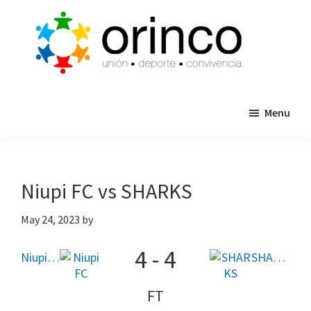
Skip
Skip
to
to
main
primary
content
sidebar
ORINCO
Ligas
FUTBOL
Menu
de
7,
Guaymas,
Futbol
Sonora
7,
Cajas
Niupi FC vs SHARKS
de
Bateo
May 24, 2023
by
y
4
-
4
Eventos
Niupi FC
SHARKS
FT