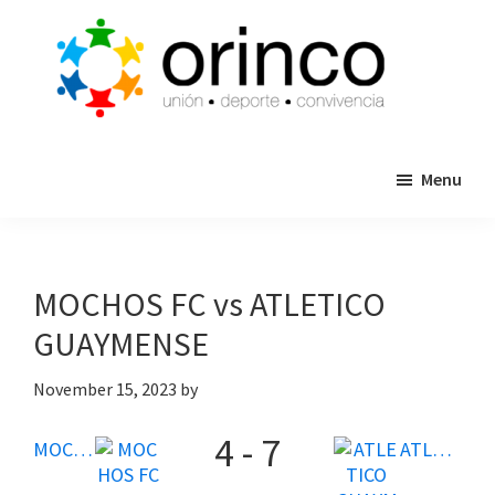
Skip
Skip
to
to
main
primary
content
sidebar
ORINCO
Ligas
FUTBOL
Menu
de
7,
Guaymas,
Futbol
Sonora
7,
Cajas
MOCHOS FC vs ATLETICO
de
GUAYMENSE
Bateo
y
November 15, 2023
by
Eventos
4
-
7
MOCHOS FC
ATLETICO GUAYMENSE