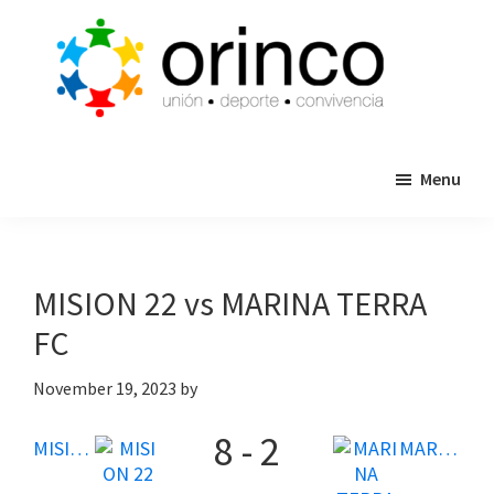
Skip
Skip
to
to
main
primary
content
sidebar
ORINCO
Ligas
FUTBOL
Menu
de
7,
Guaymas,
Futbol
Sonora
7,
Cajas
MISION 22 vs MARINA TERRA
de
FC
Bateo
y
November 19, 2023
by
Eventos
8
-
2
MISION 22
MARINA TERRA FC