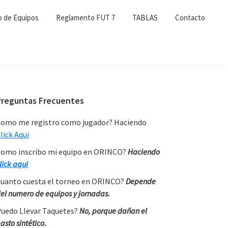
o de Equipos
Reglamento FUT 7
TABLAS
Contacto
Primary
Preguntas Frecuentes
Sidebar
omo me registro como jugador? Haciendo
lick Aqui
omo inscribo mi equipo en ORINCO?
Haciendo
lick aqui
uanto cuesta el torneo en ORINCO?
Depende
el numero de equipos y jornadas.
uedo Llevar Taquetes?
No, porque dañan el
asto sintético.