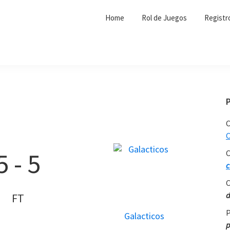
Home
Rol de Juegos
Registr
C
C
5
-
5
C
c
C
d
FT
P
Galacticos
p