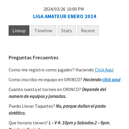
2024/03/26
10:00 PM
LIGA AMATEUR ENERO 2024
Lineup
Timeline
Stats
Recent
Primary
Preguntas Frecuentes
Sidebar
Como me registro como jugador? Haciendo
Click Aqui
Como inscribo mi equipo en ORINCO?
Haciendo
click aqui
Cuanto cuesta el torneo en ORINCO?
Depende del
numero de equipos y jornadas.
Puedo Llevar Taquetes?
No, porque dañan el pasto
sintético.
Que horario tienen?
L – V 4- 10pm y Sabados 2 – 9pm.