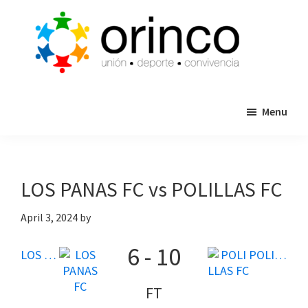
Skip
Skip
to
to
main
primary
content
sidebar
ORINCO
Ligas
FUTBOL
Menu
de
7,
Guaymas,
Futbol
Sonora
7,
Cajas
LOS PANAS FC vs POLILLAS FC
de
Bateo
April 3, 2024
by
y
6
-
10
Eventos
LOS PANAS FC
POLILLAS FC
FT