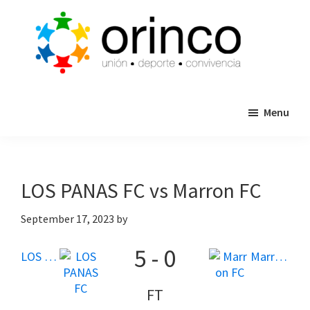
Skip
Skip
to
to
main
primary
content
sidebar
ORINCO
Ligas
FUTBOL
Menu
de
7,
Guaymas,
Futbol
Sonora
7,
Cajas
LOS PANAS FC vs Marron FC
de
Bateo
September 17, 2023
by
y
5
-
0
Eventos
LOS PANAS FC
Marron FC
FT