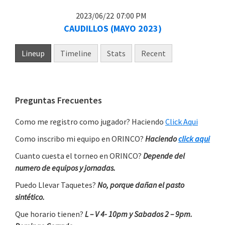
2023/06/22
07:00 PM
CAUDILLOS (MAYO 2023)
Lineup
Timeline
Stats
Recent
Primary
Preguntas Frecuentes
Sidebar
Como me registro como jugador? Haciendo
Click Aqui
Como inscribo mi equipo en ORINCO?
Haciendo
click aqui
Cuanto cuesta el torneo en ORINCO?
Depende del
numero de equipos y jornadas.
Puedo Llevar Taquetes?
No, porque dañan el pasto
sintético.
Que horario tienen?
L – V 4- 10pm y Sabados 2 – 9pm.