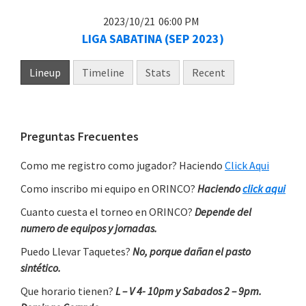
2023/10/21
06:00 PM
LIGA SABATINA (SEP 2023)
Lineup
Timeline
Stats
Recent
Primary
Preguntas Frecuentes
Sidebar
Como me registro como jugador? Haciendo
Click Aqui
Como inscribo mi equipo en ORINCO?
Haciendo
click aqui
Cuanto cuesta el torneo en ORINCO?
Depende del
numero de equipos y jornadas.
Puedo Llevar Taquetes?
No, porque dañan el pasto
sintético.
Que horario tienen?
L – V 4- 10pm y Sabados 2 – 9pm.