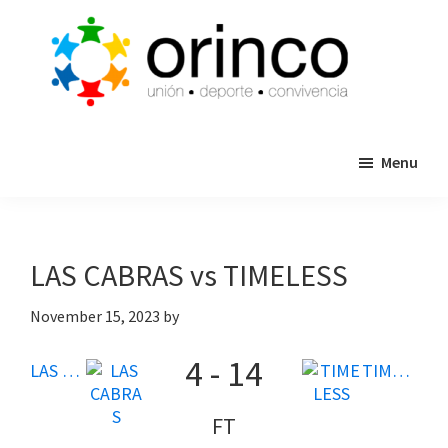
Skip
Skip
to
to
main
primary
content
sidebar
ORINCO
Ligas
FUTBOL
Menu
de
7,
Guaymas,
Futbol
Sonora
7,
Cajas
LAS CABRAS vs TIMELESS
de
Bateo
November 15, 2023
by
y
4
-
14
Eventos
LAS CABRAS
TIMELESS
FT