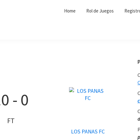
Home
Rol de Juegos
Registr
C
C
10
-
0
C
c
C
d
FT
P
LOS PANAS FC
p