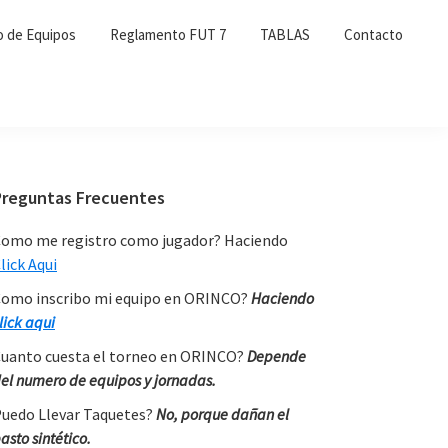
o de Equipos
Reglamento FUT 7
TABLAS
Contacto
Primary
Preguntas Frecuentes
Sidebar
omo me registro como jugador? Haciendo
lick Aqui
omo inscribo mi equipo en ORINCO?
Haciendo
lick aqui
uanto cuesta el torneo en ORINCO?
Depende
el numero de equipos y jornadas.
uedo Llevar Taquetes?
No, porque dañan el
asto sintético.