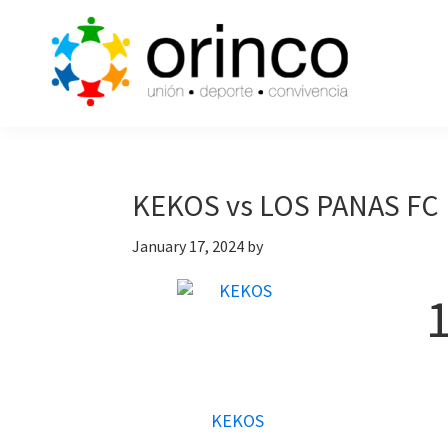
Skip
Skip
Skip
to
to
to
primary
main
primary
navigation
content
sidebar
ORINCO
Ligas
FUTBOL
de
7,
Guaymas,
Futbol
KEKOS vs LOS PANAS FC
Sonora
7,
January 17, 2024
by
Cajas
de
Bateo
y
Eventos
KEKOS