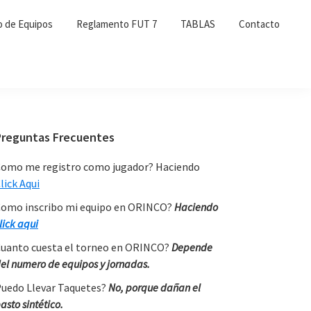
o de Equipos
Reglamento FUT 7
TABLAS
Contacto
Primary
Preguntas Frecuentes
Sidebar
omo me registro como jugador? Haciendo
lick Aqui
omo inscribo mi equipo en ORINCO?
Haciendo
lick aqui
uanto cuesta el torneo en ORINCO?
Depende
el numero de equipos y jornadas.
uedo Llevar Taquetes?
No, porque dañan el
asto sintético.