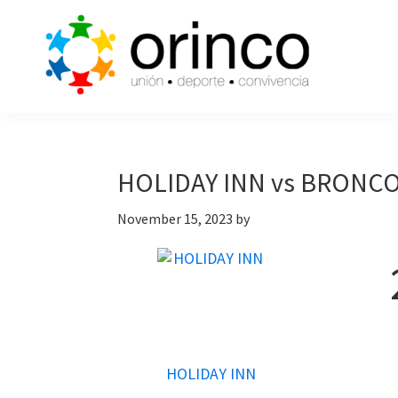
Skip
Skip
Skip
to
to
to
primary
main
primary
navigation
content
sidebar
ORINCO
Ligas
FUTBOL
de
7,
Guaymas,
Futbol
HOLIDAY INN vs BRONC
Sonora
7,
November 15, 2023
by
Cajas
de
Bateo
y
Eventos
HOLIDAY INN