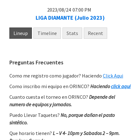
2023/08/24
07:00 PM
LIGA DIAMANTE (Julio 2023)
Lineup
Timeline
Stats
Recent
Primary
Preguntas Frecuentes
Sidebar
Como me registro como jugador? Haciendo
Click Aqui
Como inscribo mi equipo en ORINCO?
Haciendo
click aqui
Cuanto cuesta el torneo en ORINCO?
Depende del
numero de equipos y jornadas.
Puedo Llevar Taquetes?
No, porque dañan el pasto
sintético.
Que horario tienen?
L – V 4- 10pm y Sabados 2 – 9pm.