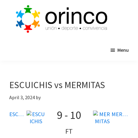
Skip
Skip
to
to
main
primary
content
sidebar
ORINCO
Ligas
FUTBOL
Menu
de
7,
Guaymas,
Futbol
Sonora
7,
Cajas
ESCUICHIS vs MERMITAS
de
Bateo
April 3, 2024
by
y
9
-
10
Eventos
ESCUICHIS
MERMITAS
FT