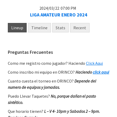
2024/03/22
07:00 PM
LIGA AMATEUR ENERO 2024
Lineup
Timeline
Stats
Recent
Primary
Preguntas Frecuentes
Sidebar
Como me registro como jugador? Haciendo
Click Aqui
Como inscribo mi equipo en ORINCO?
Haciendo
click aqui
Cuanto cuesta el torneo en ORINCO?
Depende del
numero de equipos y jornadas.
Puedo Llevar Taquetes?
No, porque dañan el pasto
sintético.
Que horario tienen?
L – V 4- 10pm y Sabados 2 – 9pm.