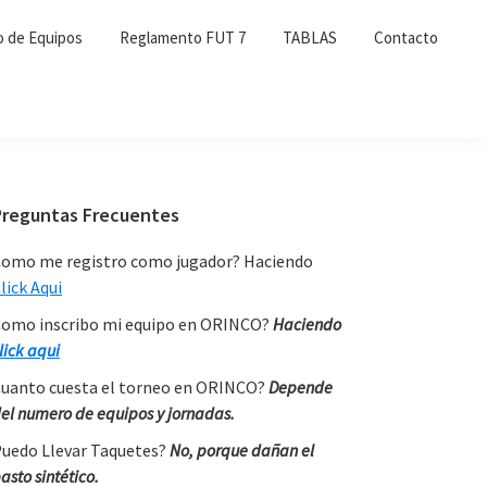
o de Equipos
Reglamento FUT 7
TABLAS
Contacto
Primary
Preguntas Frecuentes
Sidebar
omo me registro como jugador? Haciendo
lick Aqui
omo inscribo mi equipo en ORINCO?
Haciendo
lick aqui
uanto cuesta el torneo en ORINCO?
Depende
el numero de equipos y jornadas.
uedo Llevar Taquetes?
No, porque dañan el
asto sintético.