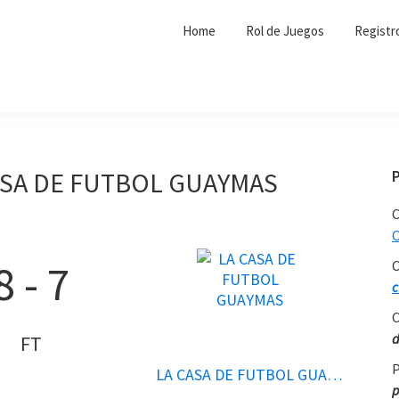
Home
Rol de Juegos
Registr
ASA DE FUTBOL GUAYMAS
C
C
8
-
7
C
c
C
d
FT
P
LA CASA DE FUTBOL GUAYMAS
p