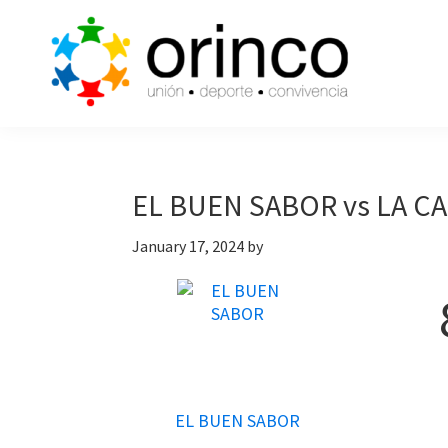
Skip
Skip
Skip
to
to
to
primary
main
primary
navigation
content
sidebar
ORINCO
Ligas
FUTBOL
de
7,
Guaymas,
Futbol
EL BUEN SABOR vs LA C
Sonora
7,
January 17, 2024
by
Cajas
de
Bateo
y
Eventos
EL BUEN SABOR